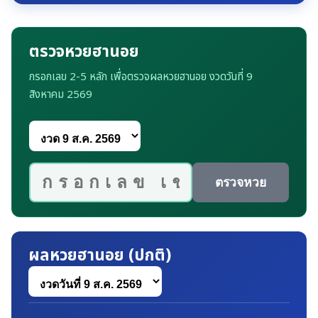
ตรวจหวยฮานอย
กรอกเลข 2-5 หลัก เพื่อตรวจผลหวยฮานอย งวดวันที่
9
สิงหาคม 2569
ตรวจหวย
ผลหวยฮานอย (ปกติ)