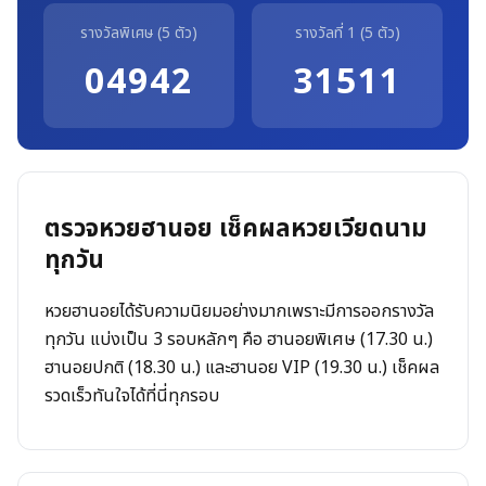
รางวัลพิเศษ (5 ตัว)
รางวัลที่ 1 (5 ตัว)
04942
31511
ตรวจหวยฮานอย เช็คผลหวยเวียดนาม
ทุกวัน
หวยฮานอยได้รับความนิยมอย่างมากเพราะมีการออกรางวัล
ทุกวัน แบ่งเป็น 3 รอบหลักๆ คือ ฮานอยพิเศษ (17.30 น.)
ฮานอยปกติ (18.30 น.) และฮานอย VIP (19.30 น.) เช็คผล
รวดเร็วทันใจได้ที่นี่ทุกรอบ