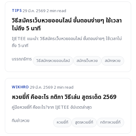
·
29 มี.ค. 2569
·
2
min read
TIPS
วิธีสมัครเว็บหวยออนไลน์ ขั้นตอนง่ายๆ ใช้เวลา
ไม่ถึง 5 นาที
IJETEE แนะนำ: วิธีสมัครเว็บหวยออนไลน์ ขั้นตอนง่ายๆ ใช้เวลาไม่
ถึง 5 นาที
บรรณาธิการ
วิธีสมัครหวยออนไลน์
สมัครเว็บหวย
สมัครหวย
·
29 มี.ค. 2569
·
2
min read
WIKHRO
หวยยี่กี คืออะไร กติกา วิธีเล่น สูตรเด็ด 2569
คู่มือหวยยี่กี คืออะไร?จาก IJETEE อัปเดตล่าสุด
ทีมข่าวหวย
หวยยี่กี
สูตรหวยยี่กี
กติกาหวยยี่กี