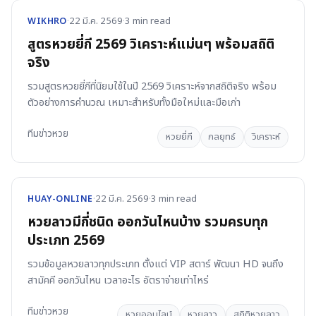
·
22 มี.ค. 2569
·
3
min read
WIKHRO
สูตรหวยยี่กี 2569 วิเคราะห์แม่นๆ พร้อมสถิติ
จริง
รวมสูตรหวยยี่กีที่นิยมใช้ในปี 2569 วิเคราะห์จากสถิติจริง พร้อม
ตัวอย่างการคำนวณ เหมาะสำหรับทั้งมือใหม่และมือเก่า
ทีมข่าวหวย
หวยยี่กี
กลยุทธ์
วิเคราะห์
·
22 มี.ค. 2569
·
3
min read
HUAY-ONLINE
หวยลาวมีกี่ชนิด ออกวันไหนบ้าง รวมครบทุก
ประเภท 2569
รวมข้อมูลหวยลาวทุกประเภท ตั้งแต่ VIP สตาร์ พัฒนา HD จนถึง
สามัคคี ออกวันไหน เวลาอะไร อัตราจ่ายเท่าไหร่
ทีมข่าวหวย
หวยออนไลน์
หวยลาว
สถิติหวยลาว