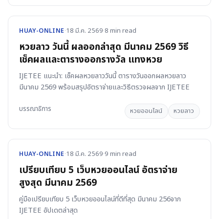
·
18 มี.ค. 2569
·
8
min read
HUAY-ONLINE
หวยลาว วันนี้ ผลออกล่าสุด มีนาคม 2569 วิธี
เช็คผลและตารางออกรางวัล แทงหวย
IJETEE แนะนำ: เช็คผลหวยลาววันนี้ ตารางวันออกผลหวยลาว
มีนาคม 2569 พร้อมสรุปอัตราจ่ายและวิธีตรวจผลจาก IJETEE
บรรณาธิการ
หวยออนไลน์
หวยลาว
·
18 มี.ค. 2569
·
9
min read
HUAY-ONLINE
เปรียบเทียบ 5 เว็บหวยออนไลน์ อัตราจ่าย
สูงสุด มีนาคม 2569
คู่มือเปรียบเทียบ 5 เว็บหวยออนไลน์ที่ดีที่สุด มีนาคม 256จาก
IJETEE อัปเดตล่าสุด