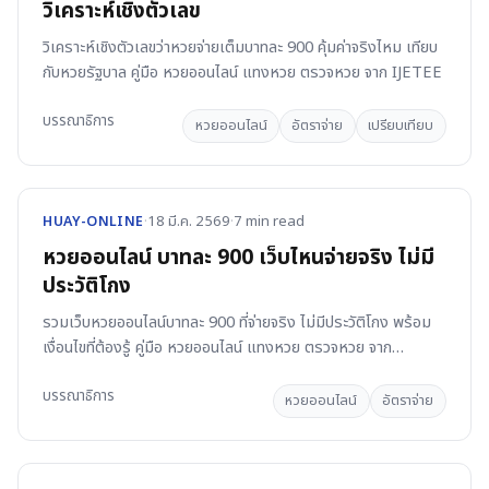
วิเคราะห์เชิงตัวเลข
วิเคราะห์เชิงตัวเลขว่าหวยจ่ายเต็มบาทละ 900 คุ้มค่าจริงไหม เทียบ
กับหวยรัฐบาล คู่มือ หวยออนไลน์ แทงหวย ตรวจหวย จาก IJETEE
บรรณาธิการ
หวยออนไลน์
อัตราจ่าย
เปรียบเทียบ
·
18 มี.ค. 2569
·
7
min read
HUAY-ONLINE
หวยออนไลน์ บาทละ 900 เว็บไหนจ่ายจริง ไม่มี
ประวัติโกง
รวมเว็บหวยออนไลน์บาทละ 900 ที่จ่ายจริง ไม่มีประวัติโกง พร้อม
เงื่อนไขที่ต้องรู้ คู่มือ หวยออนไลน์ แทงหวย ตรวจหวย จาก
IJETEE
บรรณาธิการ
หวยออนไลน์
อัตราจ่าย