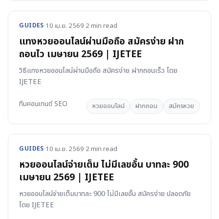
·
10 เม.ย. 2569
·
2
min read
GUIDES
แทงหวยออนไลน์ผ่านมือถือ สมัครง่าย ฝาก
ถอนไว เมษายน 2569 | IJETEE
วิธีแทงหวยออนไลน์ผ่านมือถือ สมัครง่าย ฝากถอนเร็ว โดย
IJETEE
ทีมคอนเทนต์ SEO
หวยออนไลน์
ฝากถอน
สมัครหวย
·
10 เม.ย. 2569
·
2
min read
GUIDES
หวยออนไลน์จ่ายเต็ม ไม่มีเลขอั้น บาทละ 900
เมษายน 2569 | IJETEE
หวยออนไลน์จ่ายเต็มบาทละ 900 ไม่มีเลขอั้น สมัครง่าย ปลอดภัย
โดย IJETEE