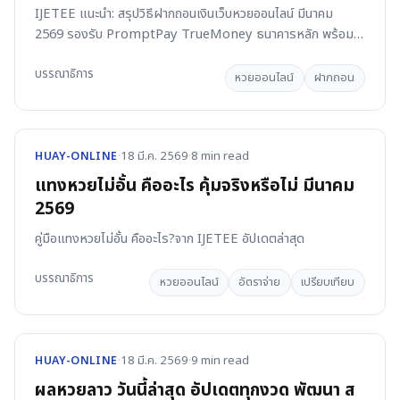
IJETEE แนะนำ: สรุปวิธีฝากถอนเงินเว็บหวยออนไลน์ มีนาคม
2569 รองรับ PromptPay TrueMoney ธนาคารหลัก พร้อม
เวลาทำรายการจาก IJETEE
บรรณาธิการ
หวยออนไลน์
ฝากถอน
·
18 มี.ค. 2569
·
8
min read
HUAY-ONLINE
แทงหวยไม่อั้น คืออะไร คุ้มจริงหรือไม่ มีนาคม
2569
คู่มือแทงหวยไม่อั้น คืออะไร?จาก IJETEE อัปเดตล่าสุด
บรรณาธิการ
หวยออนไลน์
อัตราจ่าย
เปรียบเทียบ
·
18 มี.ค. 2569
·
9
min read
HUAY-ONLINE
ผลหวยลาว วันนี้ล่าสุด อัปเดตทุกงวด พัฒนา ส