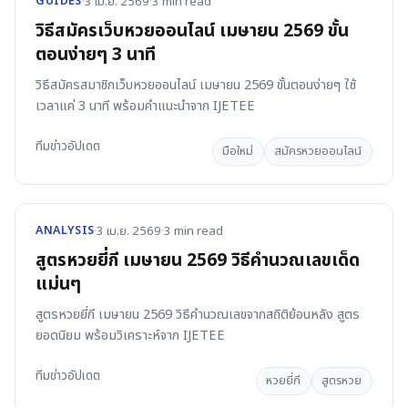
·
3 เม.ย. 2569
·
3
min read
GUIDES
วิธีสมัครเว็บหวยออนไลน์ เมษายน 2569 ขั้น
ตอนง่ายๆ 3 นาที
วิธีสมัครสมาชิกเว็บหวยออนไลน์ เมษายน 2569 ขั้นตอนง่ายๆ ใช้
เวลาแค่ 3 นาที พร้อมคำแนะนำจาก IJETEE
ทีมข่าวอัปเดต
มือใหม่
สมัครหวยออนไลน์
·
3 เม.ย. 2569
·
3
min read
ANALYSIS
สูตรหวยยี่กี เมษายน 2569 วิธีคำนวณเลขเด็ด
แม่นๆ
สูตรหวยยี่กี เมษายน 2569 วิธีคำนวณเลขจากสถิติย้อนหลัง สูตร
ยอดนิยม พร้อมวิเคราะห์จาก IJETEE
ทีมข่าวอัปเดต
หวยยี่กี
สูตรหวย