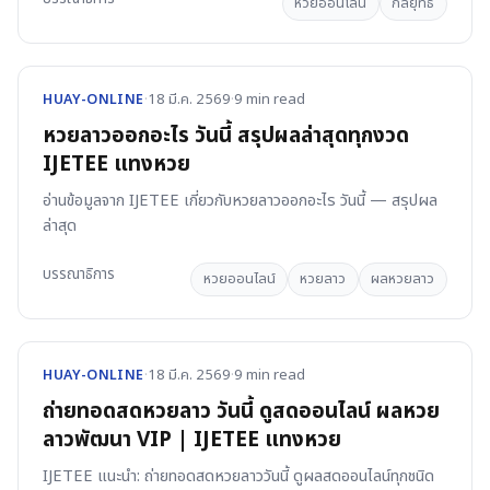
หวยออนไลน์
กลยุทธ์
·
18 มี.ค. 2569
·
9
min read
HUAY-ONLINE
หวยลาวออกอะไร วันนี้ สรุปผลล่าสุดทุกงวด
IJETEE แทงหวย
อ่านข้อมูลจาก IJETEE เกี่ยวกับหวยลาวออกอะไร วันนี้ — สรุปผล
ล่าสุด
บรรณาธิการ
หวยออนไลน์
หวยลาว
ผลหวยลาว
·
18 มี.ค. 2569
·
9
min read
HUAY-ONLINE
ถ่ายทอดสดหวยลาว วันนี้ ดูสดออนไลน์ ผลหวย
ลาวพัฒนา VIP | IJETEE แทงหวย
IJETEE แนะนำ: ถ่ายทอดสดหวยลาววันนี้ ดูผลสดออนไลน์ทุกชนิด