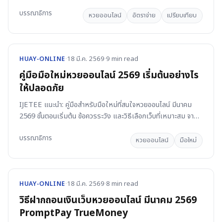
บรรณาธิการ
หวยออนไลน์
อัตราจ่าย
เปรียบเทียบ
·
18 มี.ค. 2569
·
9
min read
HUAY-ONLINE
คู่มือมือใหม่หวยออนไลน์ 2569 เริ่มต้นอย่างไร
ให้ปลอดภัย
IJETEE แนะนำ: คู่มือสำหรับมือใหม่ที่สนใจหวยออนไลน์ มีนาคม
2569 ขั้นตอนเริ่มต้น ข้อควรระวัง และวิธีเลือกเว็บที่เหมาะสม จาก
IJETEE
บรรณาธิการ
หวยออนไลน์
มือใหม่
·
18 มี.ค. 2569
·
8
min read
HUAY-ONLINE
วิธีฝากถอนเงินเว็บหวยออนไลน์ มีนาคม 2569
PromptPay TrueMoney