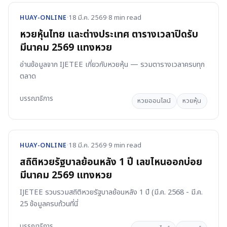
·
18 มี.ค. 2569
·
8
min read
HUAY-ONLINE
หวยหุ้นไทย และต่างประเทศ ตารางเวลาปิดรับ
มีนาคม 2569 แทงหวย
อ่านข้อมูลจาก IJETEE เกี่ยวกับหวยหุ้น — รวมตารางเวลาครบทุก
ตลาด
บรรณาธิการ
หวยออนไลน์
หวยหุ้น
·
18 มี.ค. 2569
·
9
min read
HUAY-ONLINE
สถิติหวยรัฐบาลย้อนหลัง 1 ปี เลขไหนออกบ่อย
มีนาคม 2569 แทงหวย
IJETEE รวบรวมสถิติหวยรัฐบาลย้อนหลัง 1 ปี (มี.ค. 2568 - มี.ค.
25 ข้อมูลครบถ้วนที่นี่
บรรณาธิการ