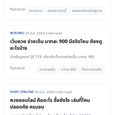
ทีมข่าวหวย
ตรวจหวย
ตรวจหวยวันนี้
ผลสลากกินแบ่งรัฐบาล
·
29 มี.ค. 2569
·
2
min read
WIKHRO
เว็บหวย จ่ายเต็ม บาทละ 900 มีจริงไหม ต้องดู
อะไรบ้าง
อ่านข้อมูลจาก IJETEE เกี่ยวกับเว็บหวยจ่ายเต็ม บาทละ 900
ทีมข่าวหวย
หวยจ่ายเต็ม
บาทละ 900
เว็บหวยจ่ายเต็ม
·
29 มี.ค. 2569
·
2
min read
HUAY-ONLINE
หวยออนไลน์ คืออะไร ซื้อยังไง เล่นที่ไหน
ปลอดภัย ครบจบ