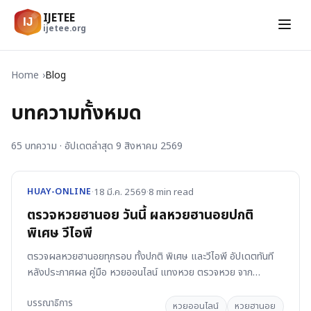
IJETEE
IJ
ijetee.org
Home
Blog
บทความทั้งหมด
65
บทความ · อัปเดตล่าสุด
9 สิงหาคม 2569
·
18 มี.ค. 2569
·
8
min read
HUAY-ONLINE
ตรวจหวยฮานอย วันนี้ ผลหวยฮานอยปกติ
พิเศษ วีไอพี
ตรวจผลหวยฮานอยทุกรอบ ทั้งปกติ พิเศษ และวีไอพี อัปเดตทันที
หลังประกาศผล คู่มือ หวยออนไลน์ แทงหวย ตรวจหวย จาก
IJETEE
บรรณาธิการ
หวยออนไลน์
หวยฮานอย